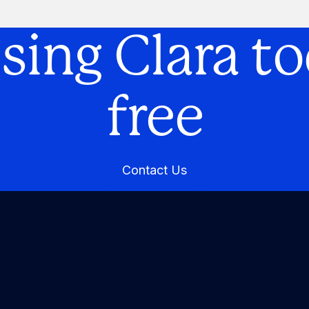
using Clara to
free
Contact Us
Contact Us