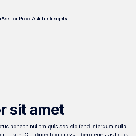
m
Ask for Proof
Ask for Insights
r sit amet
tus aenean nullam quis sed eleifend interdum nulla
 diam fusce. Condimentum massa libero egestas lacus