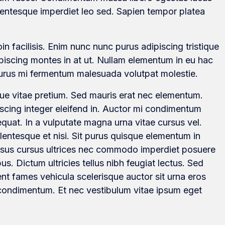
lentesque imperdiet leo sed. Sapien tempor platea
in facilisis. Enim nunc nunc purus adipiscing tristique
ipiscing montes in at ut. Nullam elementum in eu hac
 purus mi fermentum malesuada volutpat molestie.
que vitae pretium. Sed mauris erat nec elementum.
scing integer eleifend in. Auctor mi condimentum
quat. In a vulputate magna urna vitae cursus vel.
llentesque et nisi. Sit purus quisque elementum in
ursus cursus ultrices nec commodo imperdiet posuere
us. Dictum ultricies tellus nibh feugiat lectus. Sed
t fames vehicula scelerisque auctor sit urna eros
 condimentum. Et nec vestibulum vitae ipsum eget