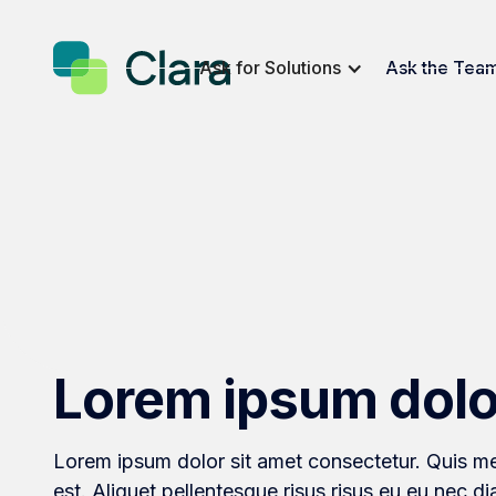
Ask for Solutions
Ask the Tea
Lorem ipsum dolo
Lorem ipsum dolor sit amet consectetur. Quis me
est. Aliquet pellentesque risus risus eu eu nec