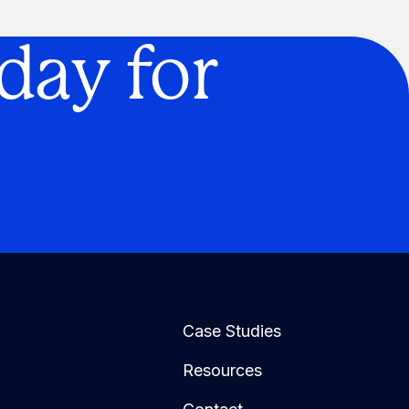
day for
Case Studies
Resources