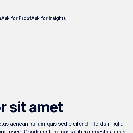
m
Ask for Proof
Ask for Insights
r sit amet
tus aenean nullam quis sed eleifend interdum nulla
 diam fusce. Condimentum massa libero egestas lacus