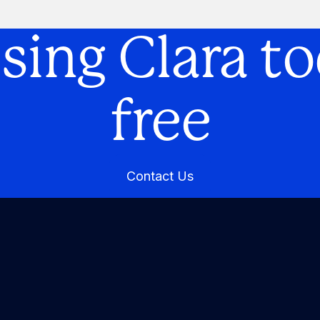
using Clara to
free
Contact Us
Contact Us