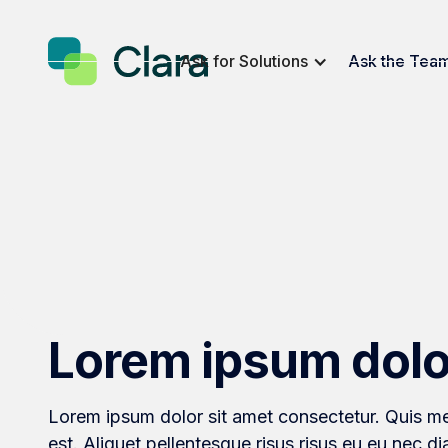
Ask for Solutions
Ask the Tea
Lorem ipsum dolo
Lorem ipsum dolor sit amet consectetur. Quis me
est. Aliquet pellentesque risus risus eu eu nec