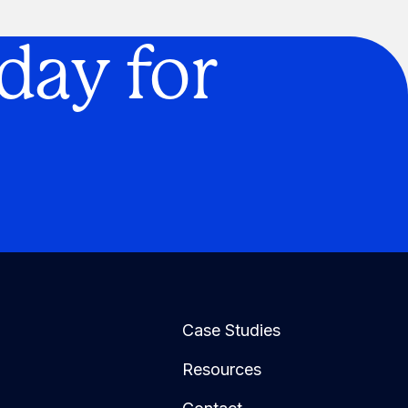
day for
Case Studies
Resources