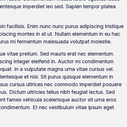
lentesque imperdiet leo sed. Sapien tempor platea
in facilisis. Enim nunc nunc purus adipiscing tristique
ipiscing montes in at ut. Nullam elementum in eu hac
 purus mi fermentum malesuada volutpat molestie.
que vitae pretium. Sed mauris erat nec elementum.
scing integer eleifend in. Auctor mi condimentum
quat. In a vulputate magna urna vitae cursus vel.
llentesque et nisi. Sit purus quisque elementum in
ursus cursus ultrices nec commodo imperdiet posuere
us. Dictum ultricies tellus nibh feugiat lectus. Sed
t fames vehicula scelerisque auctor sit urna eros
 condimentum. Et nec vestibulum vitae ipsum eget